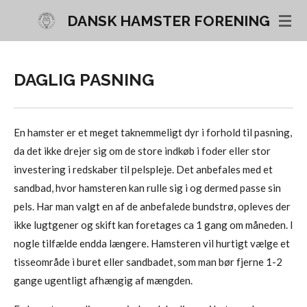
Skip
DANSK HAMSTER FORENING
to
main
content
DAGLIG PASNING
En hamster er et meget taknemmeligt dyr i forhold til pasning,
da det ikke drejer sig om de store indkøb i foder eller stor
investering i redskaber til pelspleje. Det anbefales med et
sandbad, hvor hamsteren kan rulle sig i og dermed passe sin
pels. Har man valgt en af de anbefalede bundstrø, opleves der
ikke lugtgener og skift kan foretages ca 1 gang om måneden. I
nogle tilfælde endda længere. Hamsteren vil hurtigt vælge et
tisseområde i buret eller sandbadet, som man bør fjerne 1-2
gange ugentligt afhængig af mængden.