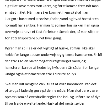
sig til at sove mens man kører, og først komme frem når man
er nået målet. Når man så er kommet frem så skal man
klargøre buret med strøelse, foder, vand og hvad hamsteren
normalt har i sit bur. Har man fx sommerhus så kan man også
overveje at have et fast feriebur stående der, så man slipper
for at transportere buret hver gang.
Kører man i bil, så er det vigtigt at huske, at man ikke skal
holde for lange pauser undervejs og glemme hamsteren. En bil
der står i solen bliver meget hurtigt meget varm, og
hamsteren kan dø af hedeslag hvis den står sådan for længe.
Undgå også at hamsteren står i direkte sollys.
Skal man lidt længere væk, til et af vore nabolande, kan det
ofte også lade sig gøre på denne måde. Man skal bare være
opmærksom på eventuelle regler for ind- og udførelse af dyr
til og fra de enkelte lande. Husk at det også gælder