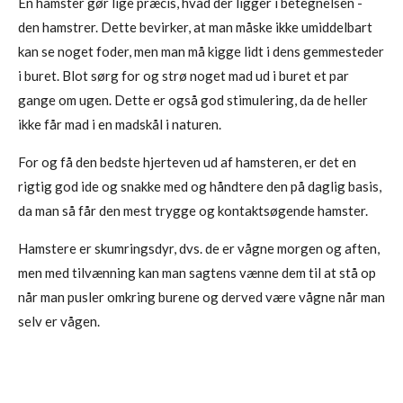
En hamster gør lige præcis, hvad der ligger i betegnelsen -
den hamstrer. Dette bevirker, at man måske ikke umiddelbart
kan se noget foder, men man må kigge lidt i dens gemmesteder
i buret. Blot sørg for og strø noget mad ud i buret et par
gange om ugen. Dette er også god stimulering, da de heller
ikke får mad i en madskål i naturen.
For og få den bedste hjerteven ud af hamsteren, er det en
rigtig god ide og snakke med og håndtere den på daglig basis,
da man så får den mest trygge og kontaktsøgende hamster.
Hamstere er skumringsdyr, dvs. de er vågne morgen og aften,
men med tilvænning kan man sagtens vænne dem til at stå op
når man pusler omkring burene og derved være vågne når man
selv er vågen.