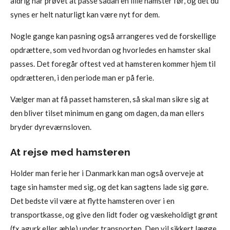
aldrig har prøvet at passe sådan en lille hamster før, og det du
synes er helt naturligt kan være nyt for dem.
Nogle gange kan pasning også arrangeres ved de forskellige
opdrættere, som ved hvordan og hvorledes en hamster skal
passes. Det foregår oftest ved at hamsteren kommer hjem til
opdrætteren, i den periode man er på ferie.
Vælger man at få passet hamsteren, så skal man sikre sig at
den bliver tilset minimum en gang om dagen, da man ellers
bryder dyreværnsloven.
At rejse med hamsteren
Holder man ferie her i Danmark kan man også overveje at
tage sin hamster med sig, og det kan sagtens lade sig gøre.
Det bedste vil være at flytte hamsteren over i en
transportkasse, og give den lidt foder og væskeholdigt grønt
(fx agurk eller æble) under transporten. Den vil sikkert lægge