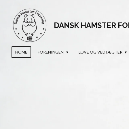
Skip
to
main
DANSK HAMSTER FO
content
HOME
FORENINGEN
LOVE OG VEDTÆGTER